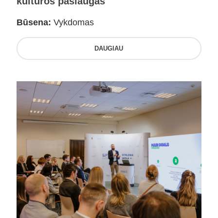
kultūros paslaugas
Būsena:
Vykdomas
DAUGIAU