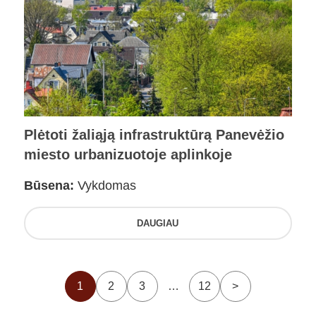
Plėtoti žaliąją infrastruktūrą Panevėžio
miesto urbanizuotoje aplinkoje
Būsena:
Vykdomas
DAUGIAU
1
2
3
…
12
>