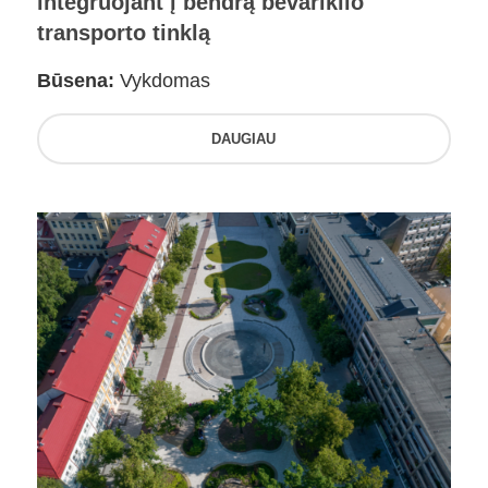
integruojant į bendrą bevariklio
transporto tinklą
Būsena:
Vykdomas
DAUGIAU