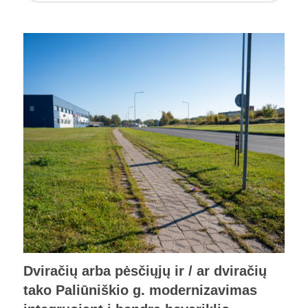
Dviračių arba pėsčiųjų ir / ar dviračių
tako Paliūniškio g. modernizavimas