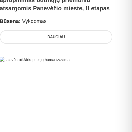
aprūpinimas būtinųjų priemonių
atsargomis Panevėžio mieste, II etapas
Būsena:
Vykdomas
DAUGIAU