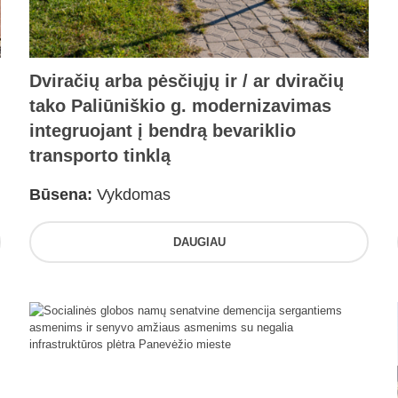
Dviračių arba pėsčiųjų ir / ar dviračių
tako Paliūniškio g. modernizavimas
integruojant į bendrą bevariklio
transporto tinklą
Būsena:
Vykdomas
DAUGIAU