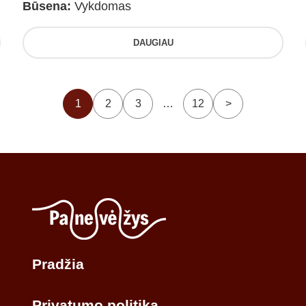
Būsena:
Vykdomas
DAUGIAU
1
2
3
…
12
>
Pradžia
Privatumo politika