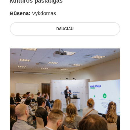
kultūros paslaugas
Būsena:
Vykdomas
DAUGIAU