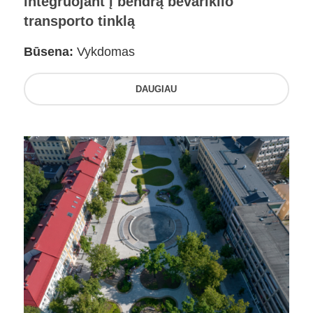
integruojant į bendrą bevariklio
transporto tinklą
Būsena:
Vykdomas
DAUGIAU