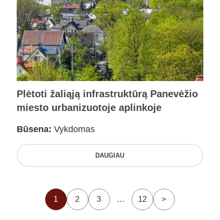
Plėtoti žaliąją infrastruktūrą Panevėžio
miesto urbanizuotoje aplinkoje
Būsena:
Vykdomas
DAUGIAU
1
2
3
…
12
>