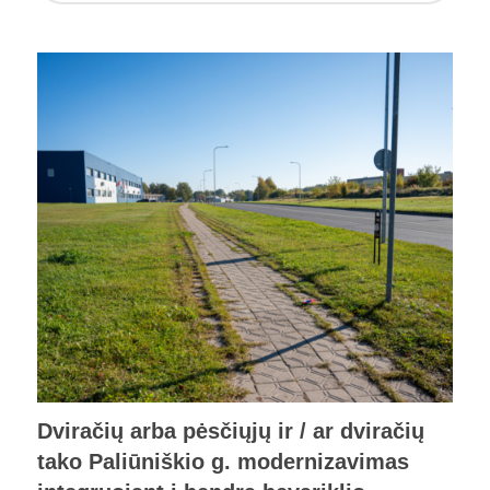
Dviračių arba pėsčiųjų ir / ar dviračių
tako Paliūniškio g. modernizavimas