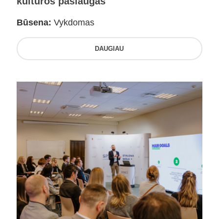
kultūros paslaugas
Būsena:
Vykdomas
DAUGIAU