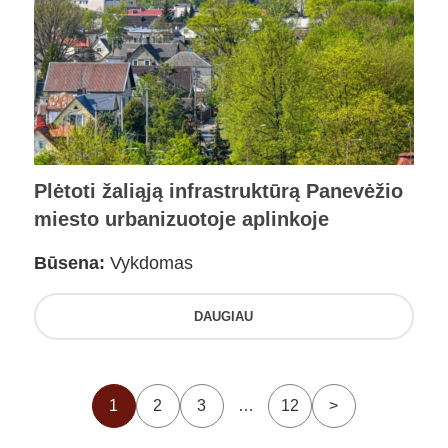
Plėtoti žaliąją infrastruktūrą Panevėžio
miesto urbanizuotoje aplinkoje
Būsena:
Vykdomas
DAUGIAU
1
2
3
…
12
>