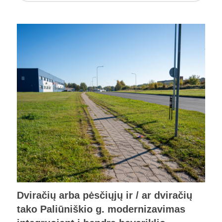
Dviračių arba pėsčiųjų ir / ar dviračių
tako Paliūniškio g. modernizavimas