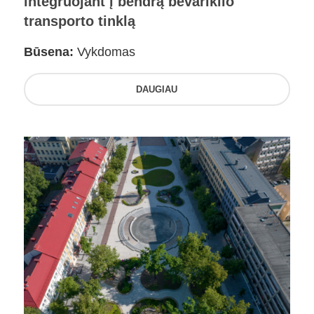
integruojant į bendrą bevariklio
transporto tinklą
Būsena:
Vykdomas
DAUGIAU