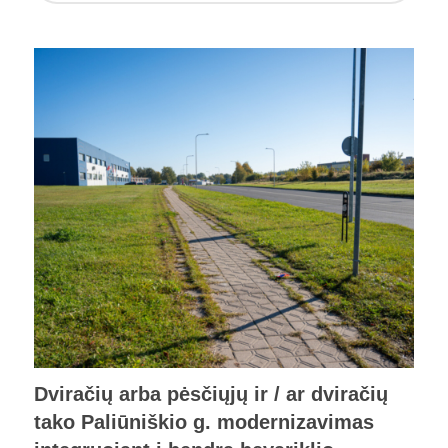
Dviračių arba pėsčiųjų ir / ar dviračių
tako Paliūniškio g. modernizavimas