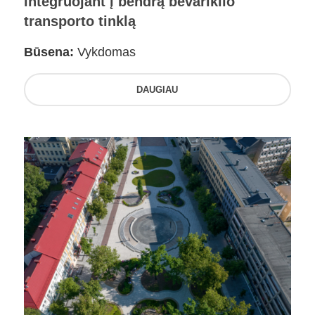
integruojant į bendrą bevariklio
transporto tinklą
Būsena:
Vykdomas
DAUGIAU