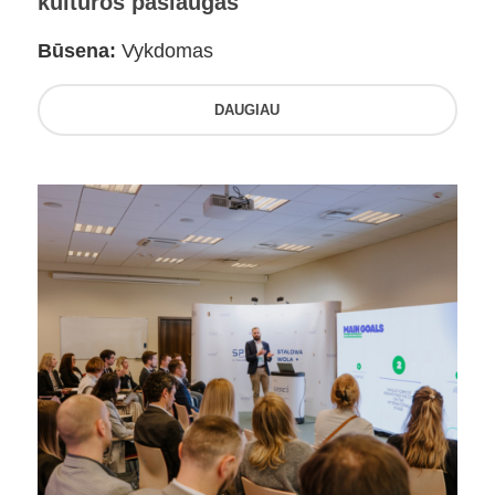
kultūros paslaugas
Būsena:
Vykdomas
DAUGIAU