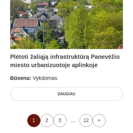
Plėtoti žaliąją infrastruktūrą Panevėžio
miesto urbanizuotoje aplinkoje
Būsena:
Vykdomas
DAUGIAU
1
2
3
…
12
>