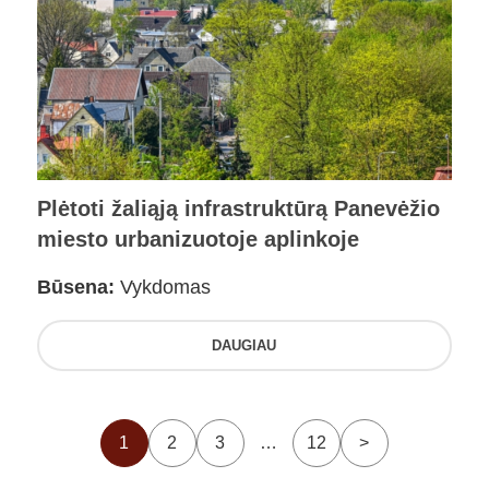
Plėtoti žaliąją infrastruktūrą Panevėžio
miesto urbanizuotoje aplinkoje
Būsena:
Vykdomas
DAUGIAU
1
2
3
…
12
>