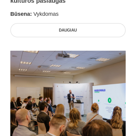
kultūros paslaugas
Būsena:
Vykdomas
DAUGIAU