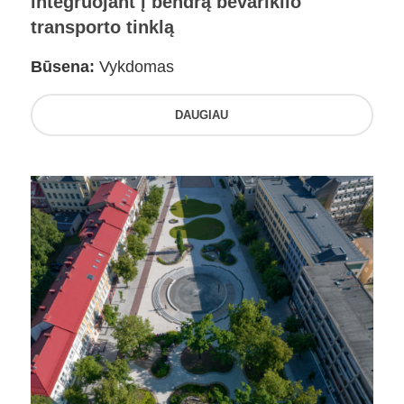
integruojant į bendrą bevariklio
transporto tinklą
Būsena:
Vykdomas
DAUGIAU