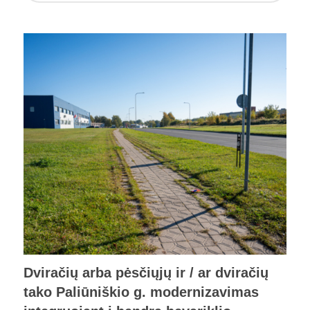
Dviračių arba pėsčiųjų ir / ar dviračių
tako Paliūniškio g. modernizavimas