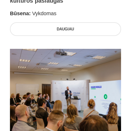
kultūros paslaugas
Būsena:
Vykdomas
DAUGIAU