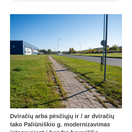
Dviračių arba pėsčiųjų ir / ar dviračių
tako Paliūniškio g. modernizavimas