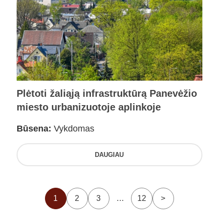
Plėtoti žaliąją infrastruktūrą Panevėžio
miesto urbanizuotoje aplinkoje
Būsena:
Vykdomas
DAUGIAU
1
2
3
…
12
>