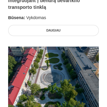
integruojant į bendrą bevariklio
transporto tinklą
Būsena:
Vykdomas
DAUGIAU