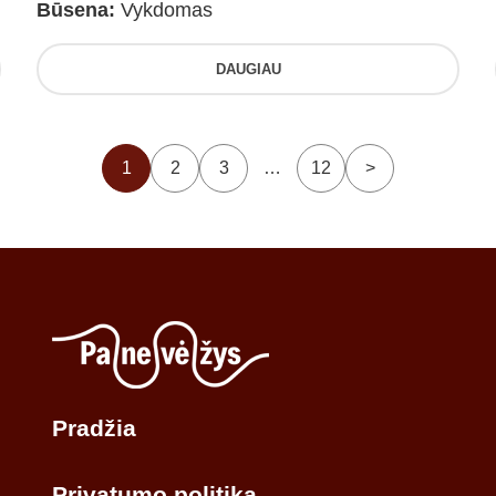
Būsena:
Vykdomas
DAUGIAU
1
2
3
…
12
>
Pradžia
Privatumo politika