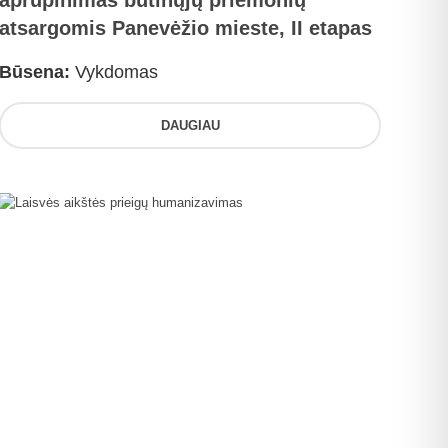
aprūpinimas būtinųjų priemonių
atsargomis Panevėžio mieste, II etapas
Būsena:
Vykdomas
DAUGIAU