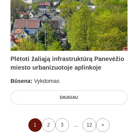
Plėtoti žaliąją infrastruktūrą Panevėžio
miesto urbanizuotoje aplinkoje
Būsena:
Vykdomas
DAUGIAU
1
2
3
…
12
>