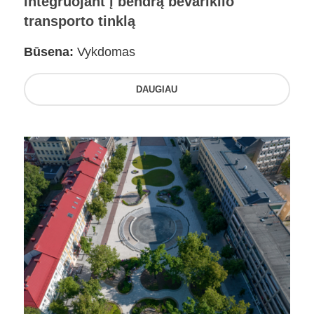
integruojant į bendrą bevariklio
transporto tinklą
Būsena:
Vykdomas
DAUGIAU