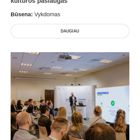
kultūros paslaugas
Būsena:
Vykdomas
DAUGIAU