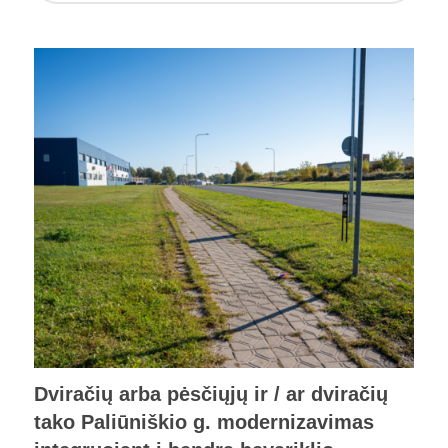
Dviračių arba pėsčiųjų ir / ar dviračių
tako Paliūniškio g. modernizavimas