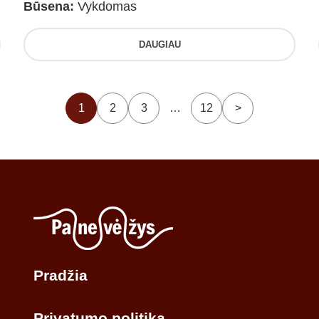
Būsena:
Vykdomas
DAUGIAU
1
2
3
…
12
>
Pradžia
Privatumo politika