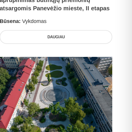
aprūpinimas būtinųjų priemonių
atsargomis Panevėžio mieste, II etapas
Būsena:
Vykdomas
DAUGIAU