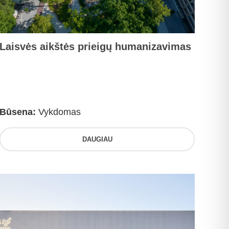
Laisvės aikštės prieigų humanizavimas
Būsena:
Vykdomas
DAUGIAU