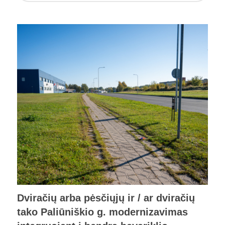
Dviračių arba pėsčiųjų ir / ar dviračių
tako Paliūniškio g. modernizavimas