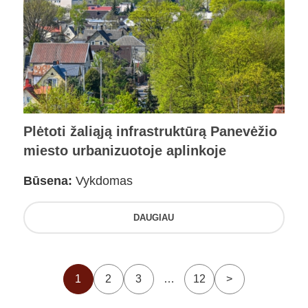
Plėtoti žaliąją infrastruktūrą Panevėžio
miesto urbanizuotoje aplinkoje
Būsena:
Vykdomas
DAUGIAU
1
2
3
…
12
>