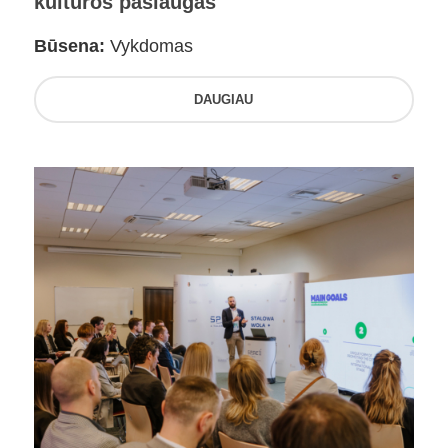
kultūros paslaugas
Būsena:
Vykdomas
DAUGIAU