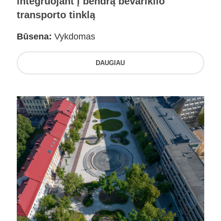
integruojant į bendrą bevariklio
transporto tinklą
Būsena:
Vykdomas
DAUGIAU