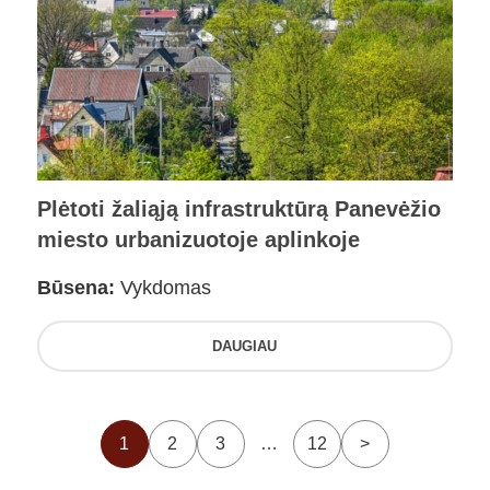
Plėtoti žaliąją infrastruktūrą Panevėžio
miesto urbanizuotoje aplinkoje
Būsena:
Vykdomas
DAUGIAU
1
2
3
…
12
>