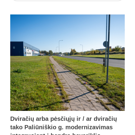
Dviračių arba pėsčiųjų ir / ar dviračių
tako Paliūniškio g. modernizavimas