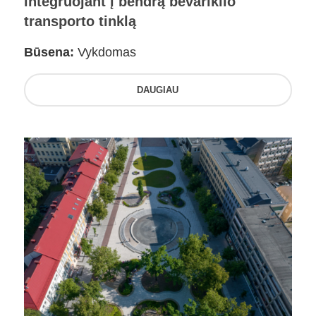
integruojant į bendrą bevariklio
transporto tinklą
Būsena:
Vykdomas
DAUGIAU