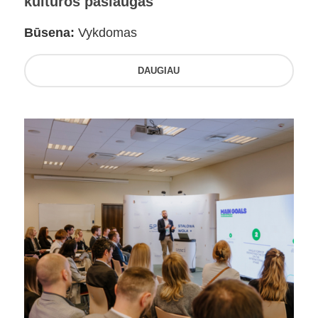
kultūros paslaugas
Būsena:
Vykdomas
DAUGIAU