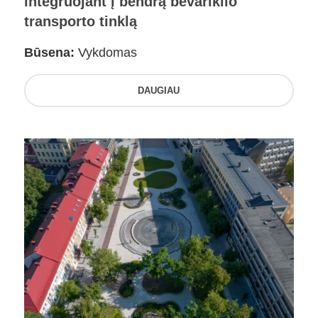
integruojant į bendrą bevariklio
transporto tinklą
Būsena:
Vykdomas
DAUGIAU