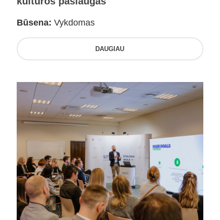
kultūros paslaugas
Būsena:
Vykdomas
DAUGIAU