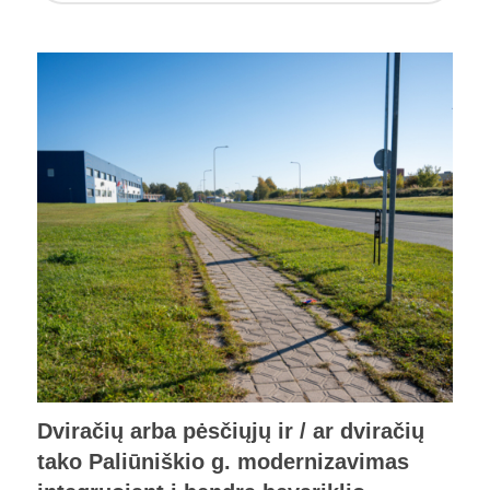
Dviračių arba pėsčiųjų ir / ar dviračių
tako Paliūniškio g. modernizavimas