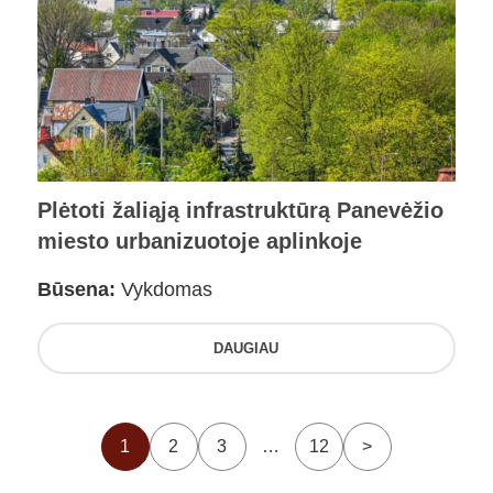
Plėtoti žaliąją infrastruktūrą Panevėžio
miesto urbanizuotoje aplinkoje
Būsena:
Vykdomas
DAUGIAU
1
2
3
…
12
>