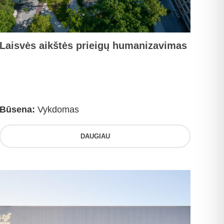
Laisvės aikštės prieigų humanizavimas
Būsena:
Vykdomas
DAUGIAU