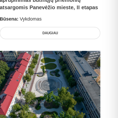
aprūpinimas būtinųjų priemonių
atsargomis Panevėžio mieste, II etapas
Būsena:
Vykdomas
DAUGIAU