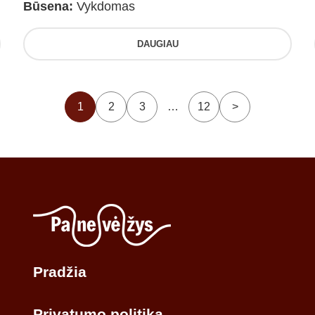
Būsena:
Vykdomas
DAUGIAU
1
2
3
…
12
>
Pradžia
Privatumo politika