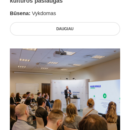
kultūros paslaugas
Būsena:
Vykdomas
DAUGIAU