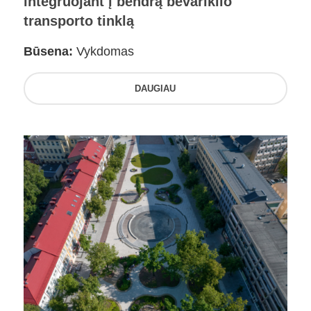
integruojant į bendrą bevariklio
transporto tinklą
Būsena:
Vykdomas
DAUGIAU