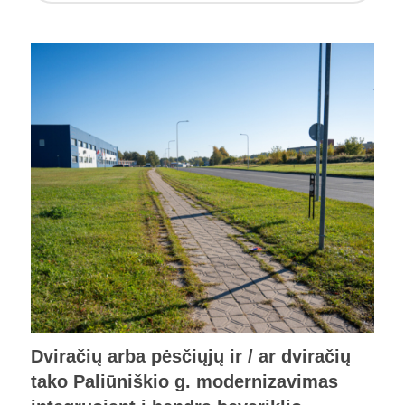
Dviračių arba pėsčiųjų ir / ar dviračių
tako Paliūniškio g. modernizavimas