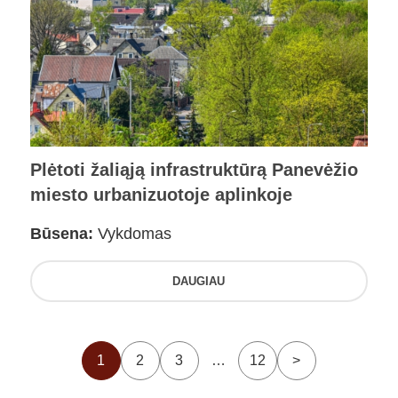
Plėtoti žaliąją infrastruktūrą Panevėžio
miesto urbanizuotoje aplinkoje
Būsena:
Vykdomas
DAUGIAU
1
2
3
…
12
>