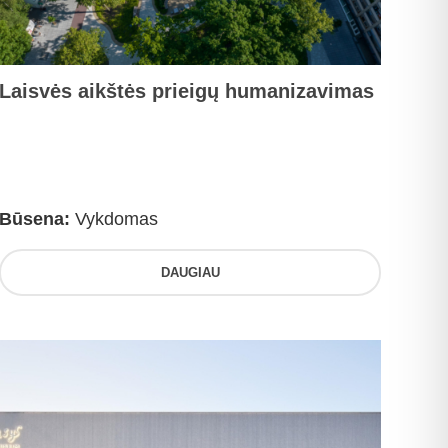
Laisvės aikštės prieigų humanizavimas
Būsena:
Vykdomas
DAUGIAU