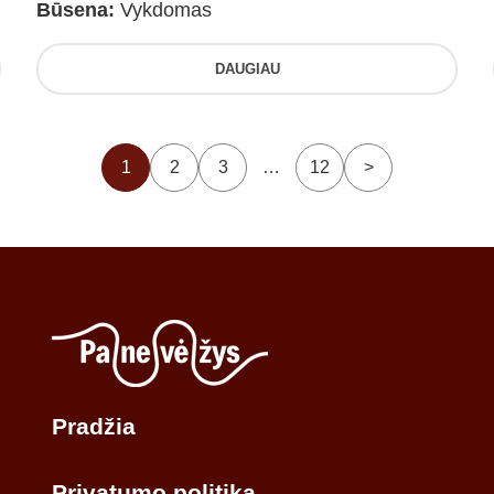
Būsena:
Vykdomas
DAUGIAU
1
2
3
…
12
>
Pradžia
Privatumo politika