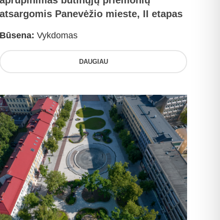
aprūpinimas būtinųjų priemonių
atsargomis Panevėžio mieste, II etapas
Būsena:
Vykdomas
DAUGIAU