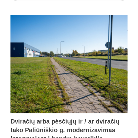
Dviračių arba pėsčiųjų ir / ar dviračių
tako Paliūniškio g. modernizavimas