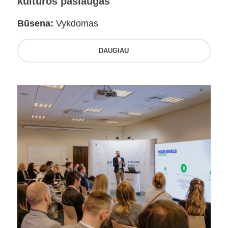
kultūros paslaugas
Būsena:
Vykdomas
DAUGIAU