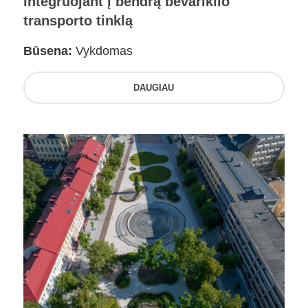
integruojant į bendrą bevariklio
transporto tinklą
Būsena:
Vykdomas
DAUGIAU