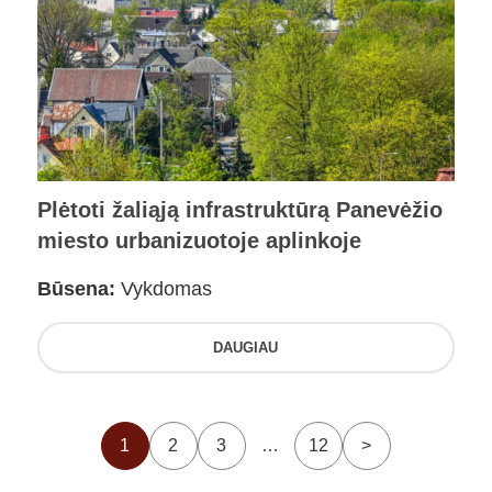
Plėtoti žaliąją infrastruktūrą Panevėžio
miesto urbanizuotoje aplinkoje
Būsena:
Vykdomas
DAUGIAU
1
2
3
…
12
>