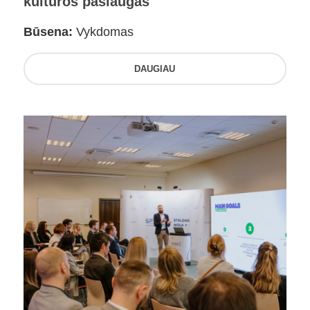
kultūros paslaugas
Būsena:
Vykdomas
DAUGIAU