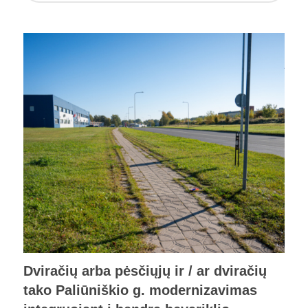
Dviračių arba pėsčiųjų ir / ar dviračių
tako Paliūniškio g. modernizavimas