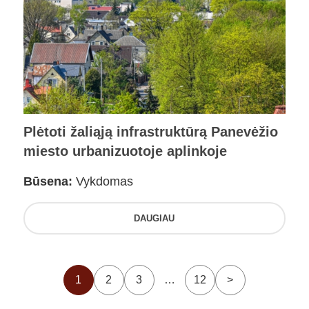
Plėtoti žaliąją infrastruktūrą Panevėžio
miesto urbanizuotoje aplinkoje
Būsena:
Vykdomas
DAUGIAU
1
2
3
…
12
>