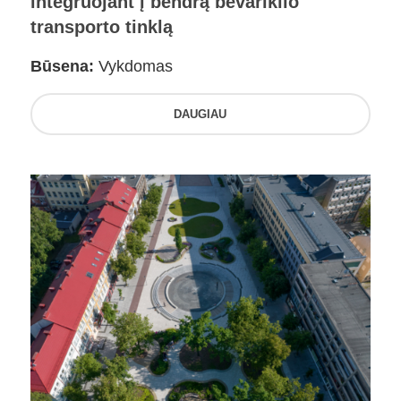
integruojant į bendrą bevariklio
transporto tinklą
Būsena:
Vykdomas
DAUGIAU