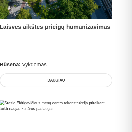
Laisvės aikštės prieigų humanizavimas
Būsena:
Vykdomas
DAUGIAU