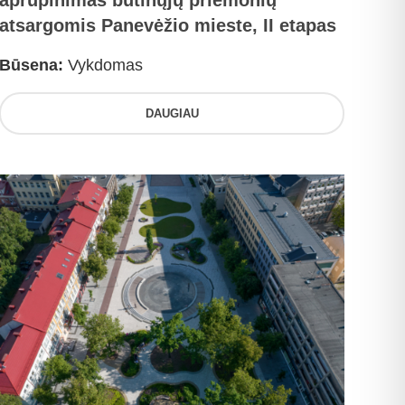
aprūpinimas būtinųjų priemonių
atsargomis Panevėžio mieste, II etapas
Būsena:
Vykdomas
DAUGIAU