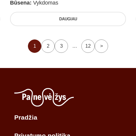
Būsena:
Vykdomas
DAUGIAU
1
2
3
…
12
>
Pradžia
Privatumo politika