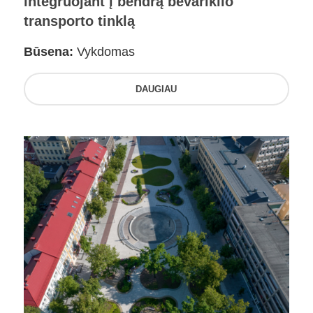
integruojant į bendrą bevariklio
transporto tinklą
Būsena:
Vykdomas
DAUGIAU