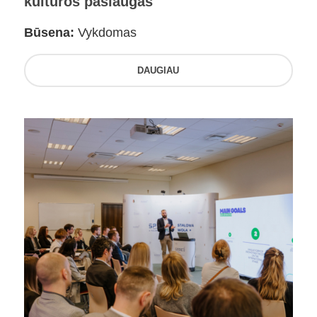
kultūros paslaugas
Būsena:
Vykdomas
DAUGIAU