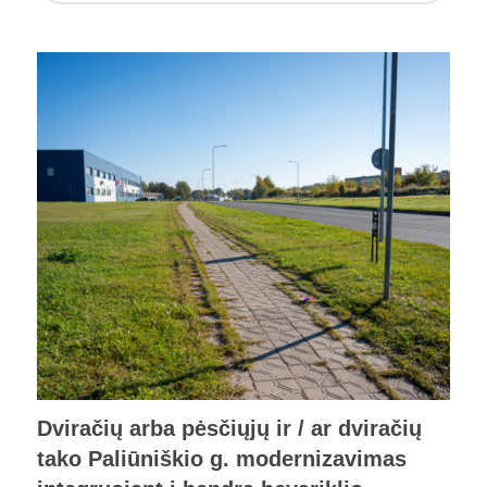
Dviračių arba pėsčiųjų ir / ar dviračių
tako Paliūniškio g. modernizavimas