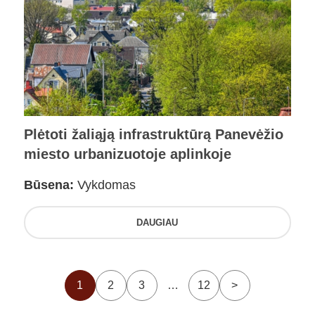
Plėtoti žaliąją infrastruktūrą Panevėžio
miesto urbanizuotoje aplinkoje
Būsena:
Vykdomas
DAUGIAU
1
2
3
…
12
>