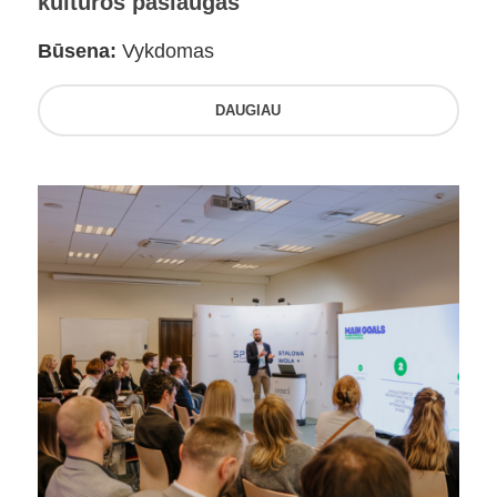
kultūros paslaugas
Būsena:
Vykdomas
DAUGIAU