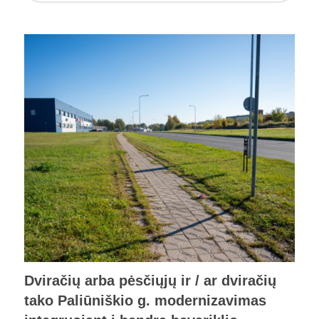
Dviračių arba pėsčiųjų ir / ar dviračių
tako Paliūniškio g. modernizavimas