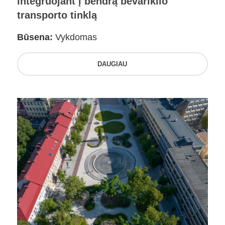
integruojant į bendrą bevariklio
transporto tinklą
Būsena:
Vykdomas
DAUGIAU