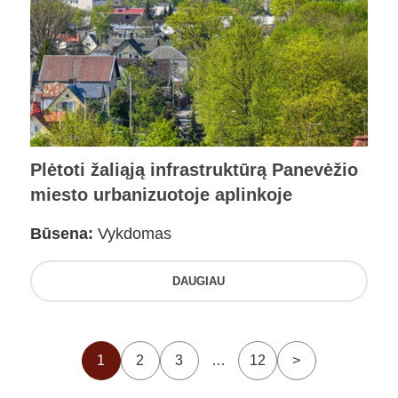
Plėtoti žaliąją infrastruktūrą Panevėžio
miesto urbanizuotoje aplinkoje
Būsena:
Vykdomas
DAUGIAU
1
2
3
…
12
>