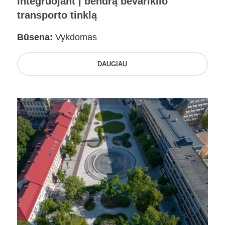
integruojant į bendrą bevariklio
transporto tinklą
Būsena:
Vykdomas
DAUGIAU