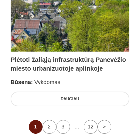
Plėtoti žaliąją infrastruktūrą Panevėžio
miesto urbanizuotoje aplinkoje
Būsena:
Vykdomas
DAUGIAU
1
2
3
…
12
>