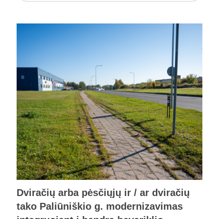
Dviračių arba pėsčiųjų ir / ar dviračių
tako Paliūniškio g. modernizavimas