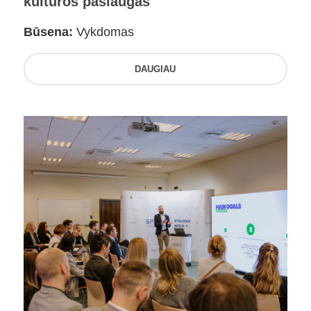
kultūros paslaugas
Būsena:
Vykdomas
DAUGIAU