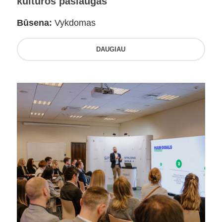
kultūros paslaugas
Būsena:
Vykdomas
DAUGIAU