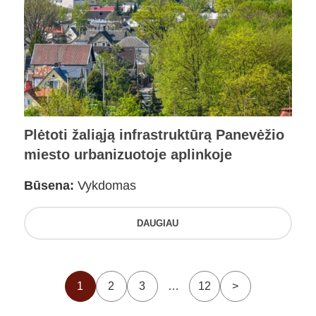
Plėtoti žaliąją infrastruktūrą Panevėžio
miesto urbanizuotoje aplinkoje
Būsena:
Vykdomas
DAUGIAU
1
2
3
…
12
>