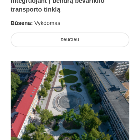
integruojant į bendrą bevariklio
transporto tinklą
Būsena:
Vykdomas
DAUGIAU