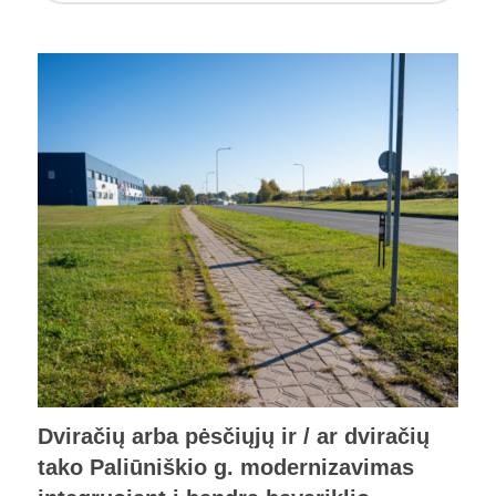
Dviračių arba pėsčiųjų ir / ar dviračių
tako Paliūniškio g. modernizavimas