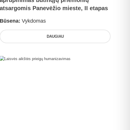
aprūpinimas būtinųjų priemonių
atsargomis Panevėžio mieste, II etapas
Būsena:
Vykdomas
DAUGIAU