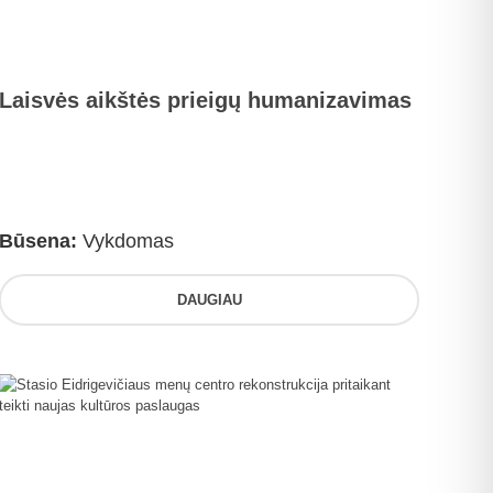
Laisvės aikštės prieigų humanizavimas
Būsena:
Vykdomas
DAUGIAU