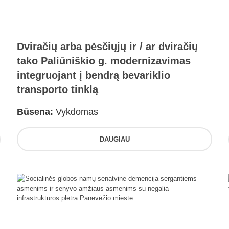
Dviračių arba pėsčiųjų ir / ar dviračių
tako Paliūniškio g. modernizavimas
integruojant į bendrą bevariklio
transporto tinklą
Būsena:
Vykdomas
DAUGIAU