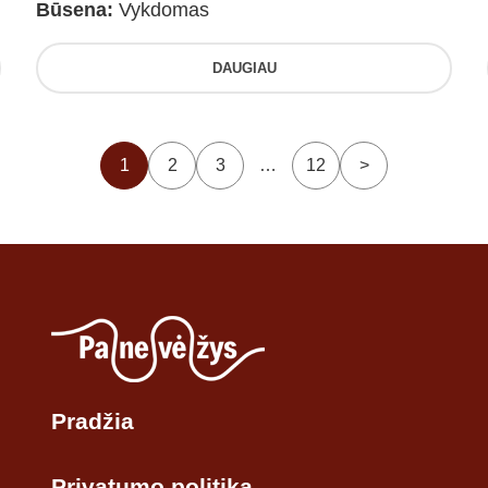
Būsena:
Vykdomas
DAUGIAU
1
2
3
…
12
>
Pradžia
Privatumo politika