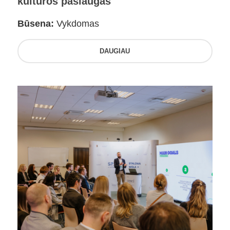
kultūros paslaugas
Būsena:
Vykdomas
DAUGIAU