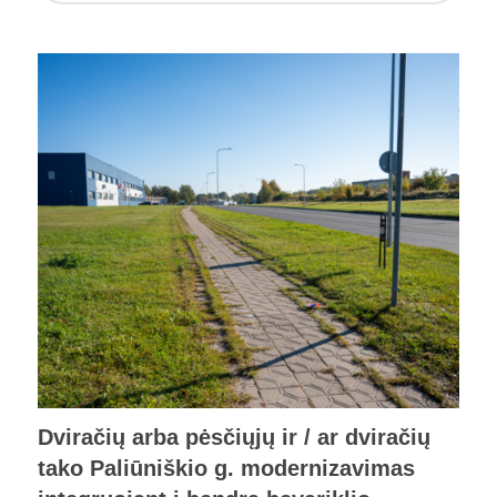
Dviračių arba pėsčiųjų ir / ar dviračių
tako Paliūniškio g. modernizavimas