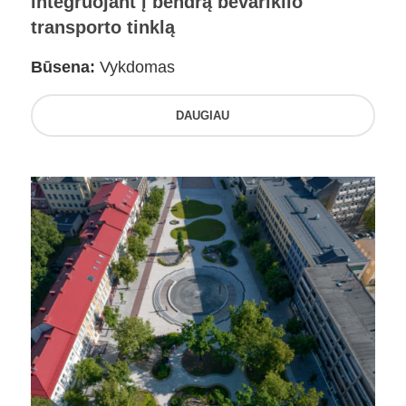
integruojant į bendrą bevariklio
transporto tinklą
Būsena:
Vykdomas
DAUGIAU