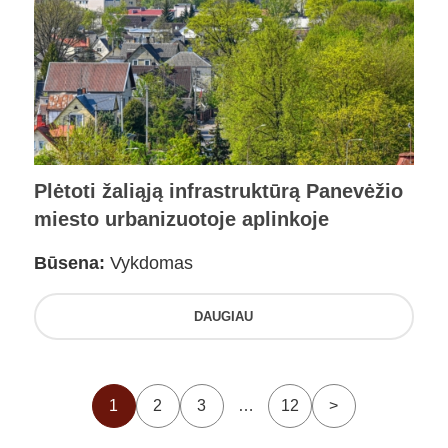
Plėtoti žaliąją infrastruktūrą Panevėžio
miesto urbanizuotoje aplinkoje
Būsena:
Vykdomas
DAUGIAU
1
2
3
…
12
>