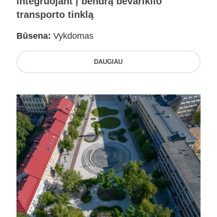
integruojant į bendrą bevariklio
transporto tinklą
Būsena:
Vykdomas
DAUGIAU