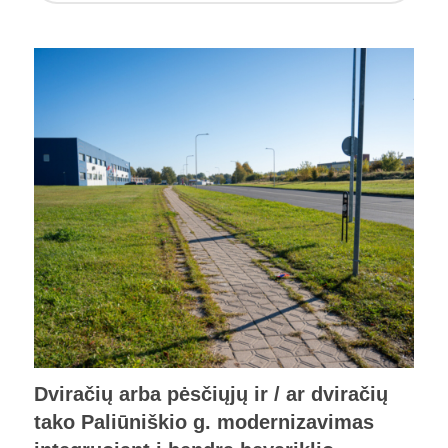
Dviračių arba pėsčiųjų ir / ar dviračių
tako Paliūniškio g. modernizavimas