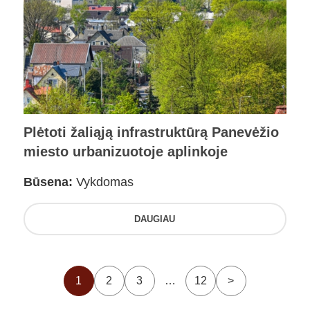
Plėtoti žaliąją infrastruktūrą Panevėžio
miesto urbanizuotoje aplinkoje
Būsena:
Vykdomas
DAUGIAU
1
2
3
…
12
>