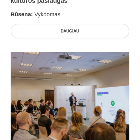
kultūros paslaugas
Būsena:
Vykdomas
DAUGIAU