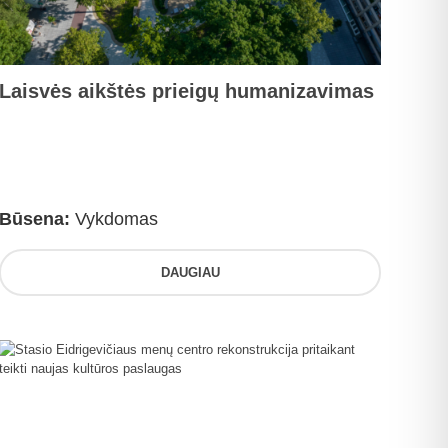
Laisvės aikštės prieigų humanizavimas
Būsena:
Vykdomas
DAUGIAU