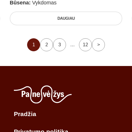
Būsena:
Vykdomas
DAUGIAU
1
2
3
…
12
>
Pradžia
Privatumo politika