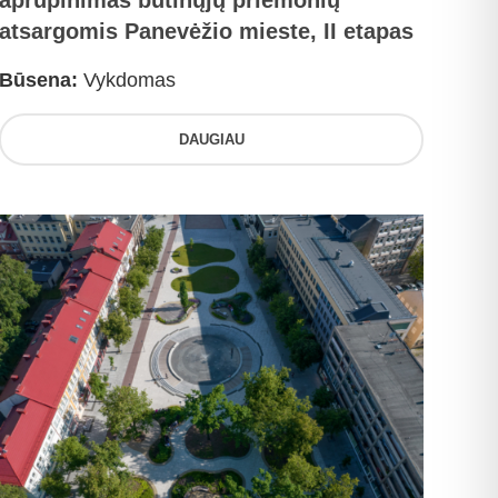
aprūpinimas būtinųjų priemonių
atsargomis Panevėžio mieste, II etapas
Būsena:
Vykdomas
DAUGIAU