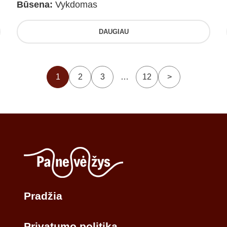
Būsena:
Vykdomas
DAUGIAU
1
2
3
…
12
>
Pradžia
Privatumo politika