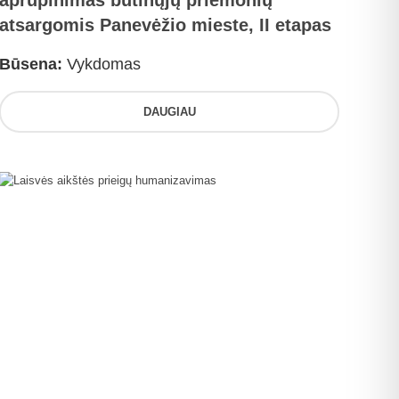
aprūpinimas būtinųjų priemonių
atsargomis Panevėžio mieste, II etapas
Būsena:
Vykdomas
DAUGIAU