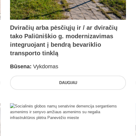
Dviračių arba pėsčiųjų ir / ar dviračių
tako Paliūniškio g. modernizavimas
integruojant į bendrą bevariklio
transporto tinklą
Būsena:
Vykdomas
DAUGIAU