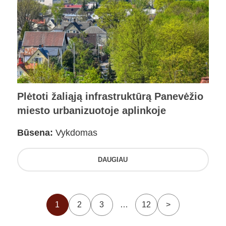
Plėtoti žaliąją infrastruktūrą Panevėžio
miesto urbanizuotoje aplinkoje
Būsena:
Vykdomas
DAUGIAU
1
2
3
…
12
>