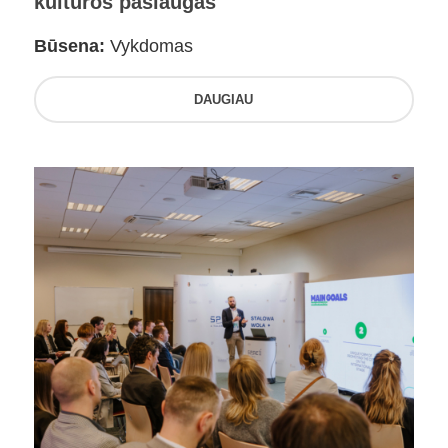
kultūros paslaugas
Būsena:
Vykdomas
DAUGIAU