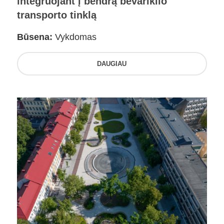
integruojant į bendrą bevariklio
transporto tinklą
Būsena:
Vykdomas
DAUGIAU