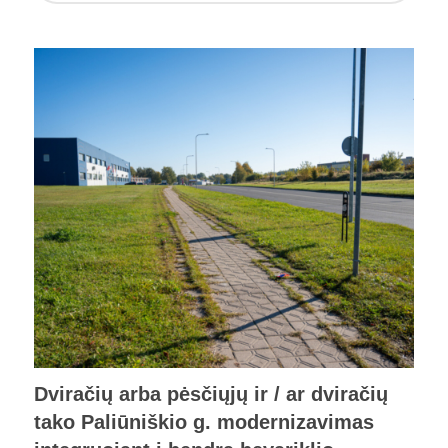
Dviračių arba pėsčiųjų ir / ar dviračių
tako Paliūniškio g. modernizavimas