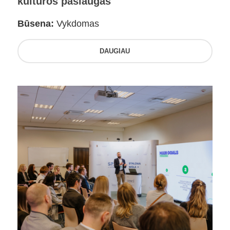
kultūros paslaugas
Būsena:
Vykdomas
DAUGIAU