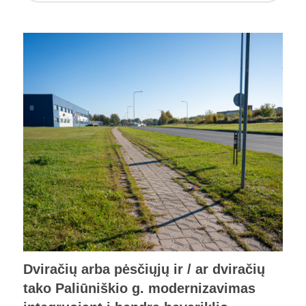
Dviračių arba pėsčiųjų ir / ar dviračių
tako Paliūniškio g. modernizavimas