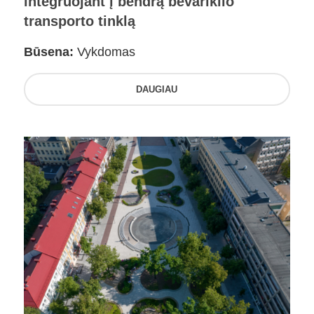
integruojant į bendrą bevariklio
transporto tinklą
Būsena:
Vykdomas
DAUGIAU