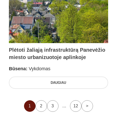
Plėtoti žaliąją infrastruktūrą Panevėžio
miesto urbanizuotoje aplinkoje
Būsena:
Vykdomas
DAUGIAU
1
2
3
…
12
>