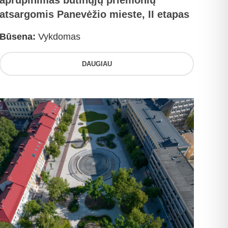
aprūpinimas būtinųjų priemonių
atsargomis Panevėžio mieste, II etapas
Būsena:
Vykdomas
DAUGIAU