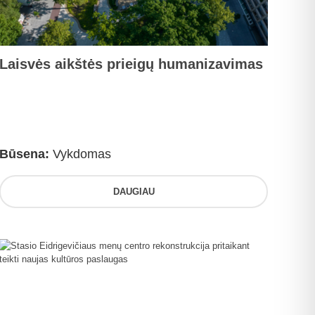
Laisvės aikštės prieigų humanizavimas
Būsena:
Vykdomas
DAUGIAU