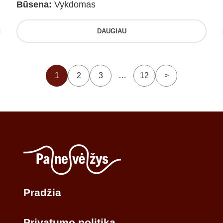
Būsena:
Vykdomas
DAUGIAU
1
2
3
…
12
>
Pradžia
Privatumo politika