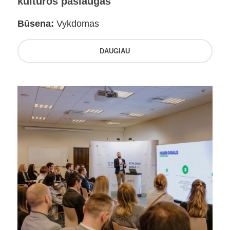
kultūros paslaugas
Būsena:
Vykdomas
DAUGIAU