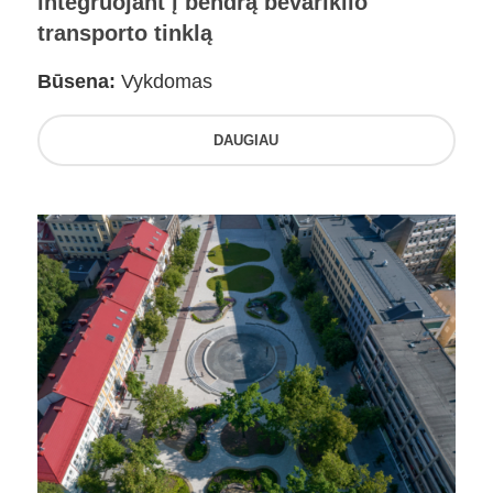
integruojant į bendrą bevariklio
transporto tinklą
Būsena:
Vykdomas
DAUGIAU