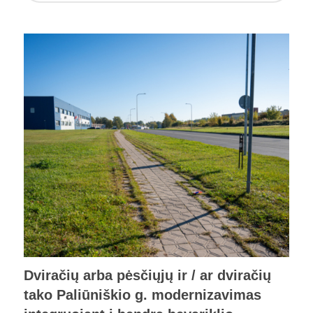
Dviračių arba pėsčiųjų ir / ar dviračių
tako Paliūniškio g. modernizavimas