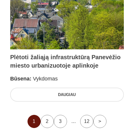
Plėtoti žaliąją infrastruktūrą Panevėžio
miesto urbanizuotoje aplinkoje
Būsena:
Vykdomas
DAUGIAU
1
2
3
…
12
>