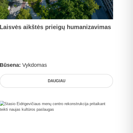
Laisvės aikštės prieigų humanizavimas
Būsena:
Vykdomas
DAUGIAU