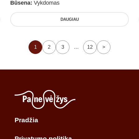
Būsena:
Vykdomas
DAUGIAU
1
2
3
…
12
>
Pradžia
Privatumo politika