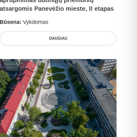
aprūpinimas būtinųjų priemonių
atsargomis Panevėžio mieste, II etapas
Būsena:
Vykdomas
DAUGIAU