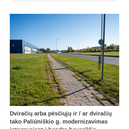
Dviračių arba pėsčiųjų ir / ar dviračių
tako Paliūniškio g. modernizavimas