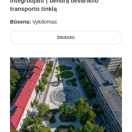
integruojant į bendrą bevariklio
transporto tinklą
Būsena:
Vykdomas
DAUGIAU