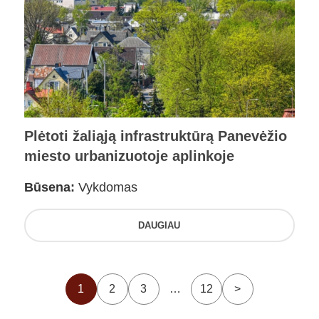
Plėtoti žaliąją infrastruktūrą Panevėžio
miesto urbanizuotoje aplinkoje
Būsena:
Vykdomas
DAUGIAU
1
2
3
…
12
>