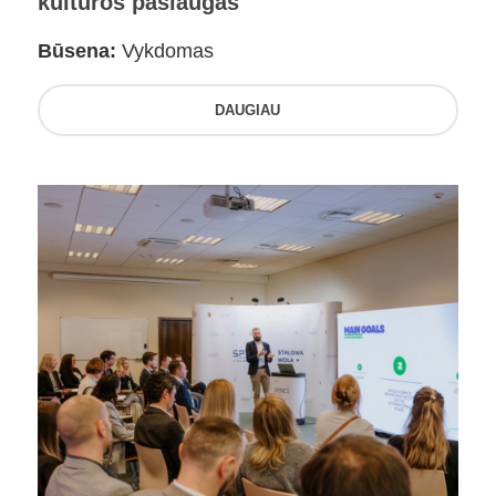
kultūros paslaugas
Būsena:
Vykdomas
DAUGIAU