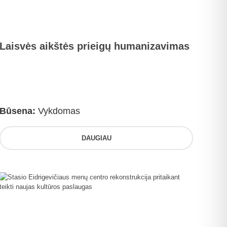
Laisvės aikštės prieigų humanizavimas
Būsena:
Vykdomas
DAUGIAU