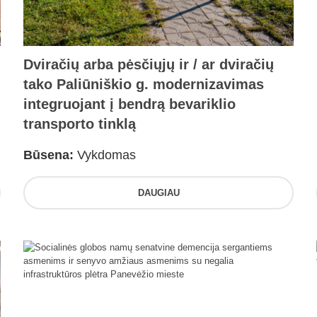
Dviračių arba pėsčiųjų ir / ar dviračių
tako Paliūniškio g. modernizavimas
integruojant į bendrą bevariklio
transporto tinklą
Būsena:
Vykdomas
DAUGIAU