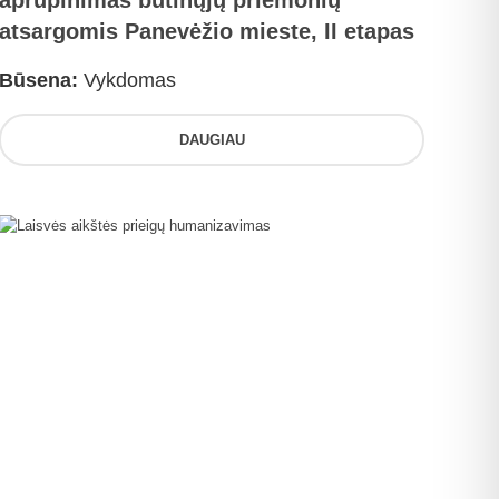
aprūpinimas būtinųjų priemonių
atsargomis Panevėžio mieste, II etapas
Būsena:
Vykdomas
DAUGIAU