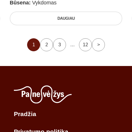
Būsena:
Vykdomas
DAUGIAU
1
2
3
…
12
>
Pradžia
Privatumo politika