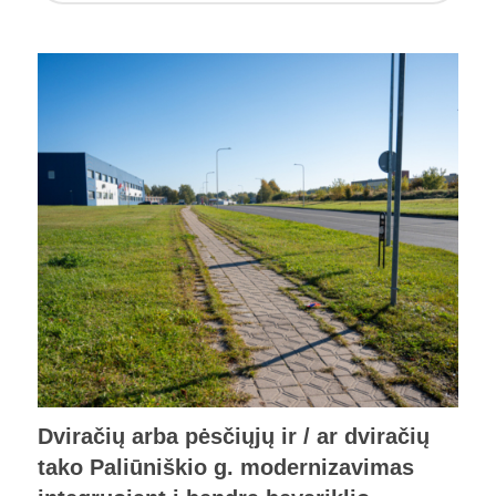
Dviračių arba pėsčiųjų ir / ar dviračių
tako Paliūniškio g. modernizavimas