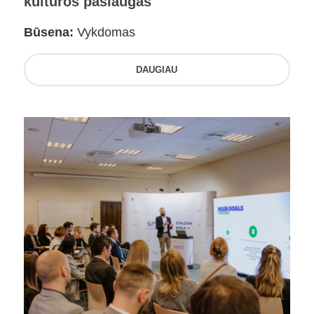
kultūros paslaugas
Būsena:
Vykdomas
DAUGIAU