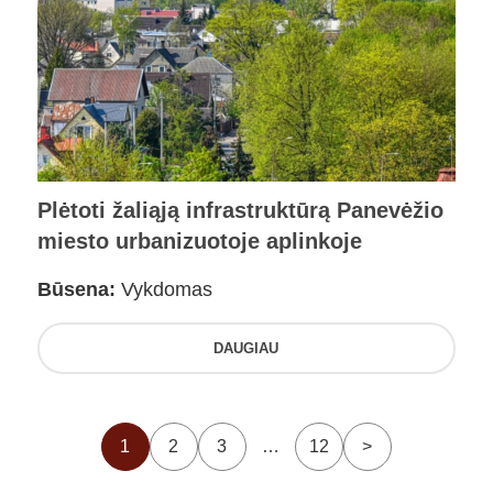
Plėtoti žaliąją infrastruktūrą Panevėžio
miesto urbanizuotoje aplinkoje
Būsena:
Vykdomas
DAUGIAU
1
2
3
…
12
>