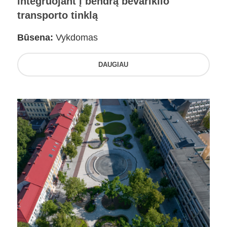
integruojant į bendrą bevariklio
transporto tinklą
Būsena:
Vykdomas
DAUGIAU