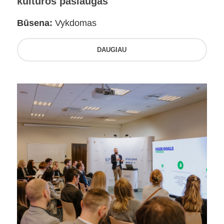
kultūros paslaugas
Būsena:
Vykdomas
DAUGIAU