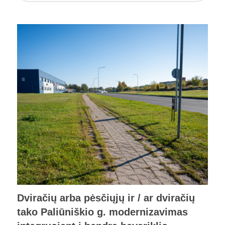
Dviračių arba pėsčiųjų ir / ar dviračių
tako Paliūniškio g. modernizavimas