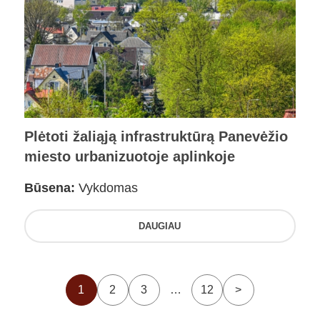
Plėtoti žaliąją infrastruktūrą Panevėžio
miesto urbanizuotoje aplinkoje
Būsena:
Vykdomas
DAUGIAU
1
2
3
…
12
>