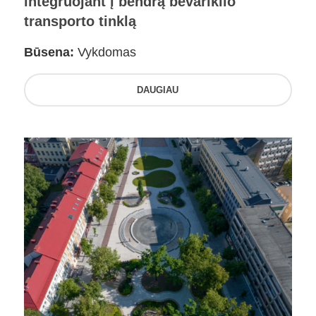
integruojant į bendrą bevariklio
transporto tinklą
Būsena:
Vykdomas
DAUGIAU