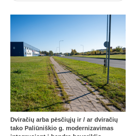
Dviračių arba pėsčiųjų ir / ar dviračių
tako Paliūniškio g. modernizavimas