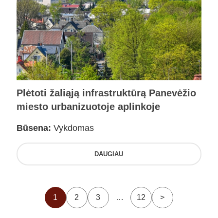
Plėtoti žaliąją infrastruktūrą Panevėžio
miesto urbanizuotoje aplinkoje
Būsena:
Vykdomas
DAUGIAU
1
2
3
…
12
>