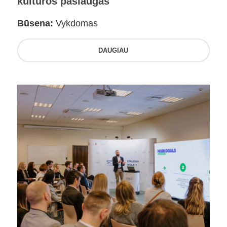
kultūros paslaugas
Būsena:
Vykdomas
DAUGIAU