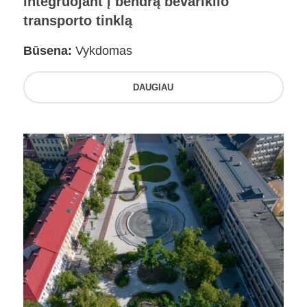
integruojant į bendrą bevariklio
transporto tinklą
Būsena:
Vykdomas
DAUGIAU