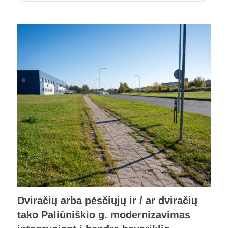
Dviračių arba pėsčiųjų ir / ar dviračių
tako Paliūniškio g. modernizavimas