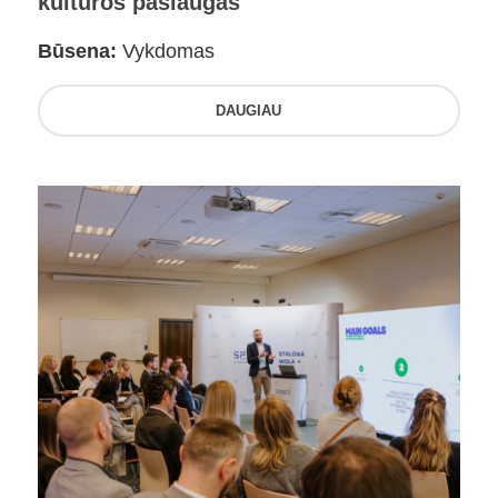
kultūros paslaugas
Būsena:
Vykdomas
DAUGIAU