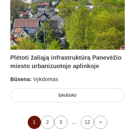
Plėtoti žaliąją infrastruktūrą Panevėžio
miesto urbanizuotoje aplinkoje
Būsena:
Vykdomas
DAUGIAU
1
2
3
…
12
>