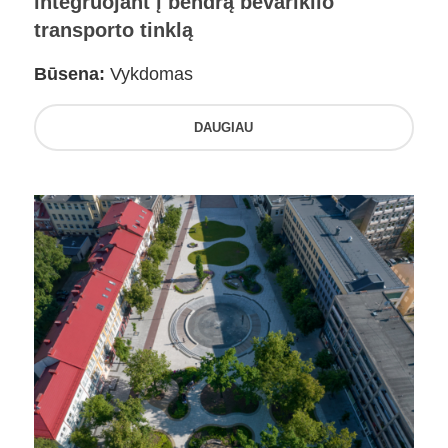
integruojant į bendrą bevariklio
transporto tinklą
Būsena:
Vykdomas
DAUGIAU