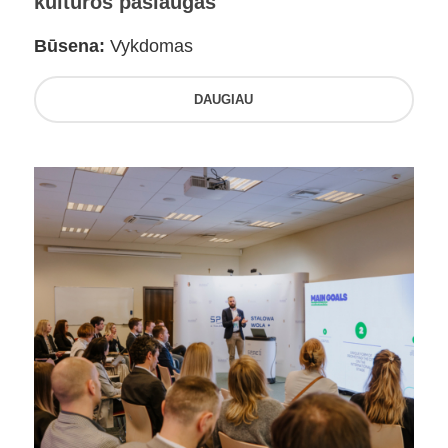
kultūros paslaugas
Būsena:
Vykdomas
DAUGIAU