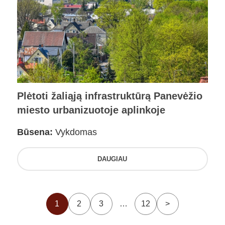
Plėtoti žaliąją infrastruktūrą Panevėžio
miesto urbanizuotoje aplinkoje
Būsena:
Vykdomas
DAUGIAU
1
2
3
…
12
>