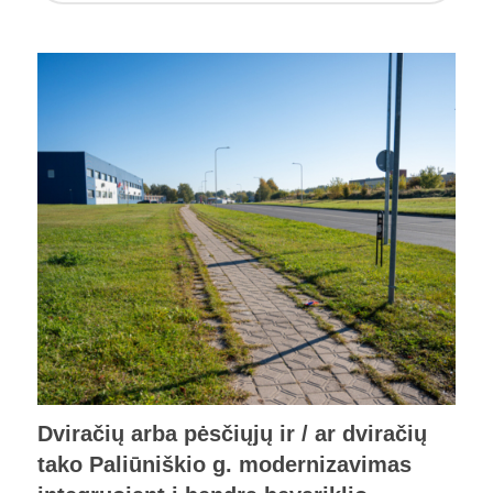
Dviračių arba pėsčiųjų ir / ar dviračių
tako Paliūniškio g. modernizavimas