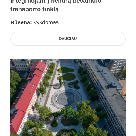
integruojant į bendrą bevariklio
transporto tinklą
Būsena:
Vykdomas
DAUGIAU