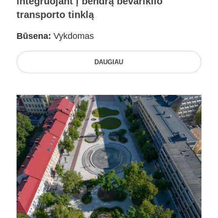
integruojant į bendrą bevariklio
transporto tinklą
Būsena:
Vykdomas
DAUGIAU