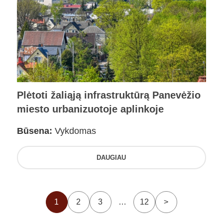
Plėtoti žaliąją infrastruktūrą Panevėžio
miesto urbanizuotoje aplinkoje
Būsena:
Vykdomas
DAUGIAU
1
2
3
…
12
>