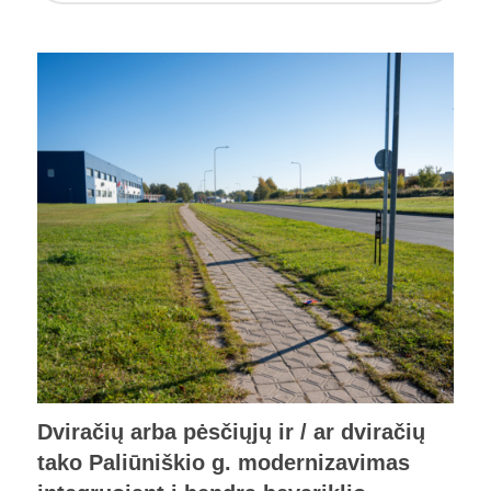
Dviračių arba pėsčiųjų ir / ar dviračių
tako Paliūniškio g. modernizavimas