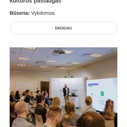
kultūros paslaugas
Būsena:
Vykdomas
DAUGIAU