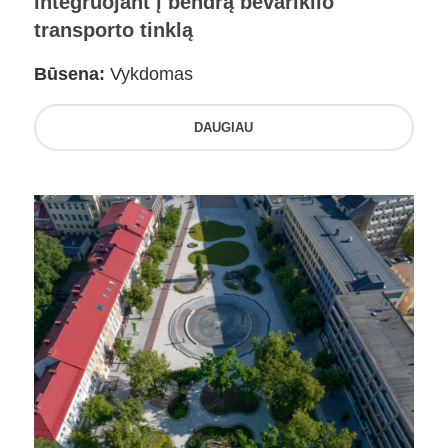
integruojant į bendrą bevariklio
transporto tinklą
Būsena:
Vykdomas
DAUGIAU