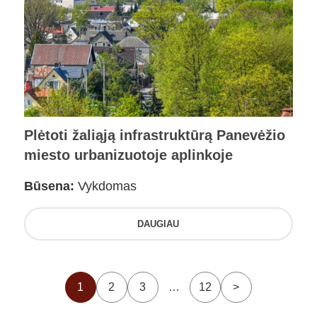
Plėtoti žaliąją infrastruktūrą Panevėžio
miesto urbanizuotoje aplinkoje
Būsena:
Vykdomas
DAUGIAU
1
2
3
…
12
>