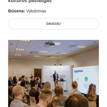
kultūros paslaugas
Būsena:
Vykdomas
DAUGIAU