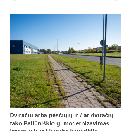
Dviračių arba pėsčiųjų ir / ar dviračių
tako Paliūniškio g. modernizavimas