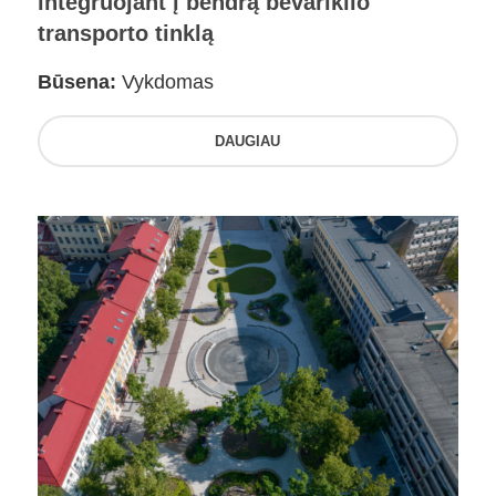
integruojant į bendrą bevariklio
transporto tinklą
Būsena:
Vykdomas
DAUGIAU