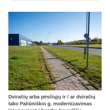
Dviračių arba pėsčiųjų ir / ar dviračių
tako Paliūniškio g. modernizavimas