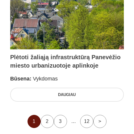
Plėtoti žaliąją infrastruktūrą Panevėžio
miesto urbanizuotoje aplinkoje
Būsena:
Vykdomas
DAUGIAU
1
2
3
…
12
>