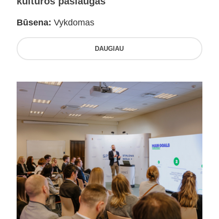
kultūros paslaugas
Būsena:
Vykdomas
DAUGIAU