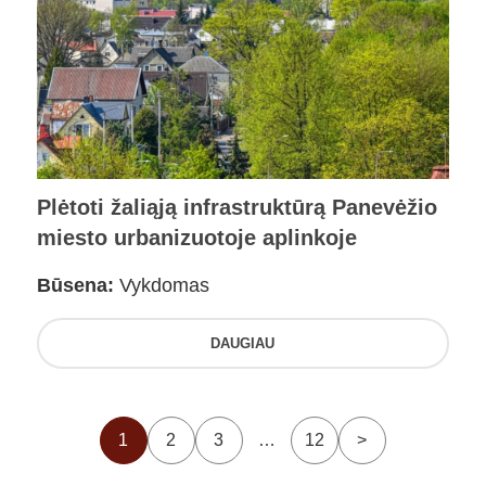
Plėtoti žaliąją infrastruktūrą Panevėžio
miesto urbanizuotoje aplinkoje
Būsena:
Vykdomas
DAUGIAU
1
2
3
…
12
>