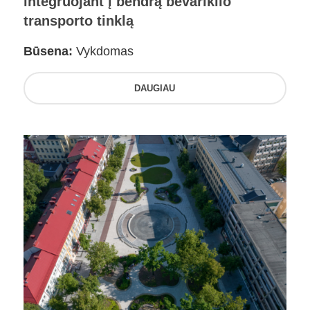
integruojant į bendrą bevariklio
transporto tinklą
Būsena:
Vykdomas
DAUGIAU