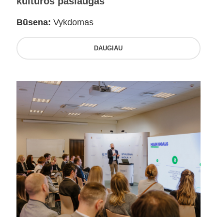
kultūros paslaugas
Būsena:
Vykdomas
DAUGIAU