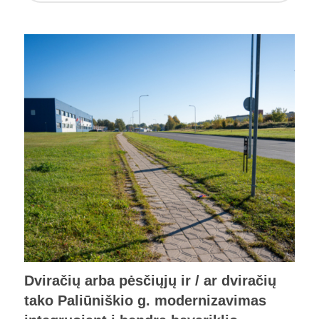
Dviračių arba pėsčiųjų ir / ar dviračių
tako Paliūniškio g. modernizavimas