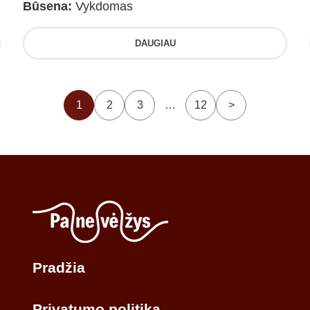
Būsena:
Vykdomas
DAUGIAU
1
2
3
…
12
>
Pradžia
Privatumo politika