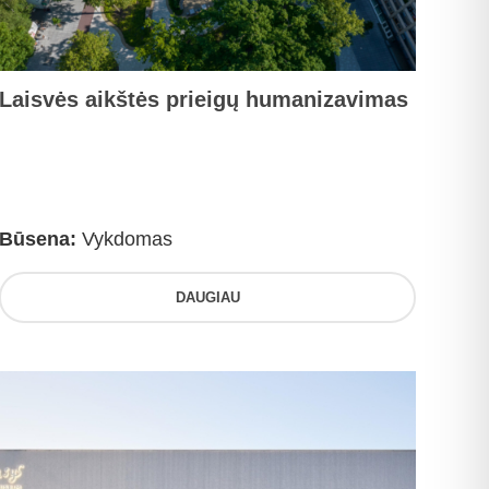
Laisvės aikštės prieigų humanizavimas
Būsena:
Vykdomas
DAUGIAU