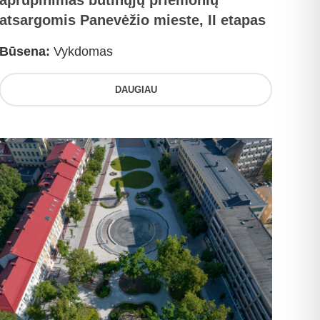
aprūpinimas būtinųjų priemonių
atsargomis Panevėžio mieste, II etapas
Būsena:
Vykdomas
DAUGIAU