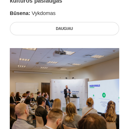
kultūros paslaugas
Būsena:
Vykdomas
DAUGIAU