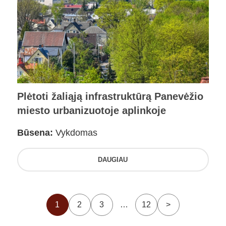
Plėtoti žaliąją infrastruktūrą Panevėžio
miesto urbanizuotoje aplinkoje
Būsena:
Vykdomas
DAUGIAU
1
2
3
…
12
>