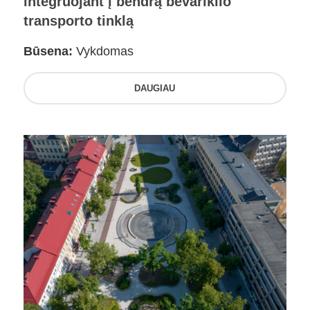
integruojant į bendrą bevariklio
transporto tinklą
Būsena:
Vykdomas
DAUGIAU