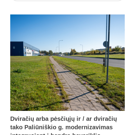
Dviračių arba pėsčiųjų ir / ar dviračių
tako Paliūniškio g. modernizavimas