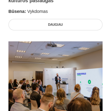
kultūros paslaugas
Būsena:
Vykdomas
DAUGIAU