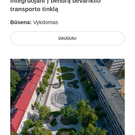
integruojant į bendrą bevariklio
transporto tinklą
Būsena:
Vykdomas
DAUGIAU