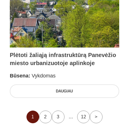
Plėtoti žaliąją infrastruktūrą Panevėžio
miesto urbanizuotoje aplinkoje
Būsena:
Vykdomas
DAUGIAU
1
2
3
…
12
>