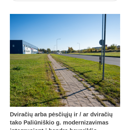
Dviračių arba pėsčiųjų ir / ar dviračių
tako Paliūniškio g. modernizavimas