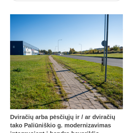
Dviračių arba pėsčiųjų ir / ar dviračių
tako Paliūniškio g. modernizavimas