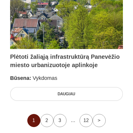
Plėtoti žaliąją infrastruktūrą Panevėžio
miesto urbanizuotoje aplinkoje
Būsena:
Vykdomas
DAUGIAU
1
2
3
…
12
>