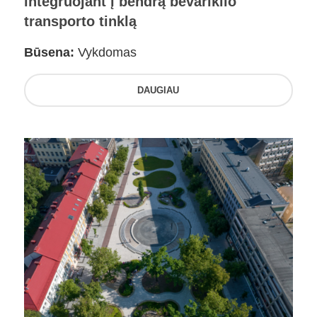
integruojant į bendrą bevariklio
transporto tinklą
Būsena:
Vykdomas
DAUGIAU