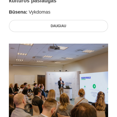
kultūros paslaugas
Būsena:
Vykdomas
DAUGIAU