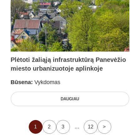
Plėtoti žaliąją infrastruktūrą Panevėžio
miesto urbanizuotoje aplinkoje
Būsena:
Vykdomas
DAUGIAU
1
2
3
…
12
>