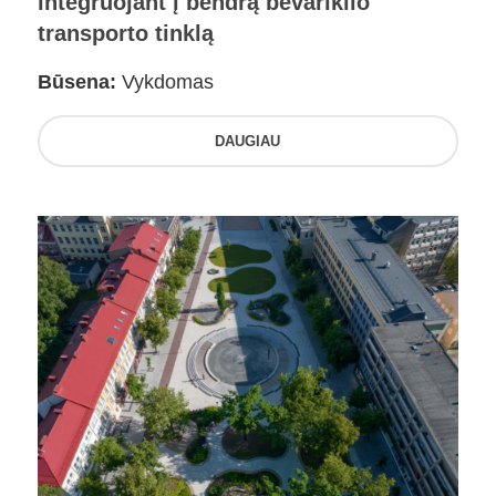
integruojant į bendrą bevariklio
transporto tinklą
Būsena:
Vykdomas
DAUGIAU