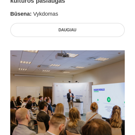
kultūros paslaugas
Būsena:
Vykdomas
DAUGIAU