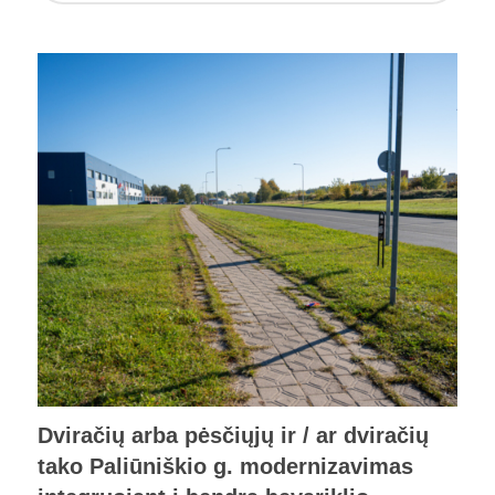
Dviračių arba pėsčiųjų ir / ar dviračių
tako Paliūniškio g. modernizavimas