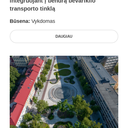
integruojant į bendrą bevariklio
transporto tinklą
Būsena:
Vykdomas
DAUGIAU