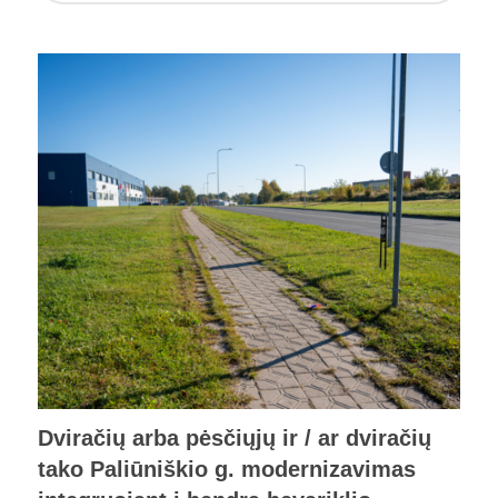
Dviračių arba pėsčiųjų ir / ar dviračių
tako Paliūniškio g. modernizavimas