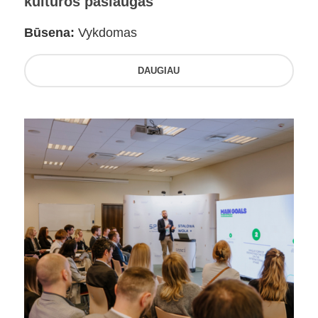
kultūros paslaugas
Būsena:
Vykdomas
DAUGIAU