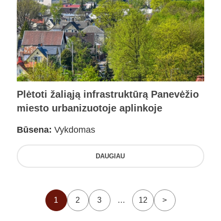
Plėtoti žaliąją infrastruktūrą Panevėžio
miesto urbanizuotoje aplinkoje
Būsena:
Vykdomas
DAUGIAU
1
2
3
…
12
>